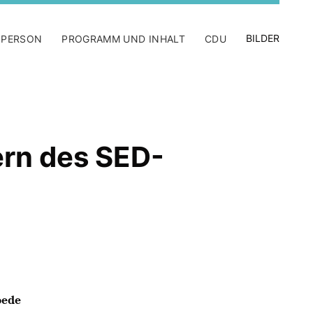
BILDER
 PERSON
PROGRAMM UND INHALT
CDU
ern des SED-
oede