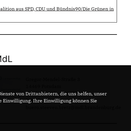
oalition aus SPD, CDU und Bündnis90/Die Grünen in
MdL
Gregor-Mendel-Straße 3
14469 Potsdam
Telefon: 0331 - 20085713
enste von Drittanbietern, die uns helfen, unser
E-Mail:
Einwilligung. Ihre Einwilligung können Sie
buero.steeven.bretz@mdl.brandenburg.de