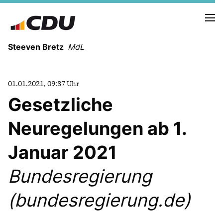
Steeven Bretz
MdL
01.01.2021, 09:37 Uhr
Gesetzliche
Neuregelungen ab 1.
VITA
WAHLKREISBESUCHE
Januar 2021
PRESSEFOTOS
MEIN BÜRGERBÜRO
Bundesregierung
(bundesregierung.de)
MEIN WAHLKREIS
ZIELE
Redebeiträge