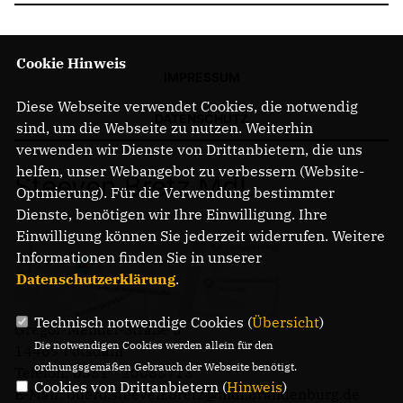
Cookie Hinweis
IMPRESSUM
Diese Webseite verwendet Cookies, die notwendig
DATENSCHUTZ
sind, um die Webseite zu nutzen. Weiterhin
verwenden wir Dienste von Drittanbietern, die uns
helfen, unser Webangebot zu verbessern (Website-
Steeven Bretz MdL
Optmierung). Für die Verwendung bestimmter
Dienste, benötigen wir Ihre Einwilligung. Ihre
Einwilligung können Sie jederzeit widerrufen. Weitere
Informationen finden Sie in unserer
Datenschutzerklärung
.
Technisch notwendige Cookies (
Übersicht
)
Gregor-Mendel-Straße 3
Die notwendigen Cookies werden allein für den
14469 Potsdam
ordnungsgemäßen Gebrauch der Webseite benötigt.
Telefon: 0331 - 20085713
Cookies von Drittanbietern (
Hinweis
)
E-Mail: buero.steeven.bretz@mdl.brandenburg.de