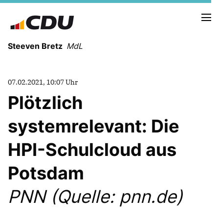
Steeven Bretz
MdL
07.02.2021, 10:07 Uhr
Plötzlich
systemrelevant: Die
VITA
WAHLKREISBESUCHE
HPI-Schulcloud aus
PRESSEFOTOS
MEIN BÜRGERBÜRO
Potsdam
PNN (Quelle: pnn.de)
MEIN WAHLKREIS
ZIELE
Redebeiträge