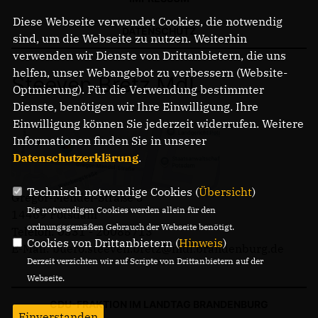
Diese Webseite verwendet Cookies, die notwendig
DATENSCHUTZ
sind, um die Webseite zu nutzen. Weiterhin
verwenden wir Dienste von Drittanbietern, die uns
helfen, unser Webangebot zu verbessern (Website-
Steeven Bretz MdL
Optmierung). Für die Verwendung bestimmter
Dienste, benötigen wir Ihre Einwilligung. Ihre
Einwilligung können Sie jederzeit widerrufen. Weitere
Informationen finden Sie in unserer
Datenschutzerklärung
.
Technisch notwendige Cookies (
Übersicht
)
Gregor-Mendel-Straße 3
Die notwendigen Cookies werden allein für den
14469 Potsdam
ordnungsgemäßen Gebrauch der Webseite benötigt.
Telefon: 0331 - 20085713
Cookies von Drittanbietern (
Hinweis
)
E-Mail: buero.steeven.bretz@mdl.brandenburg.de
Derzeit verzichten wir auf Scripte von Drittanbietern auf der
Webseite.
CDU-FRAKTION IM LANDTAG BRANDENBURG
Einverstanden