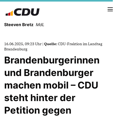
Steeven Bretz
MdL
16.06.2025, 09:23 Uhr |
Quelle:
CDU-Fraktion im Landtag
Brandenburg
Brandenburgerinnen
VITA
und Brandenburger
WAHLKREISBESUCHE
PRESSEFOTOS
machen mobil – CDU
MEIN BÜRGERBÜRO
steht hinter der
MEIN WAHLKREIS
Petition gegen
ZIELE
Redebeiträge