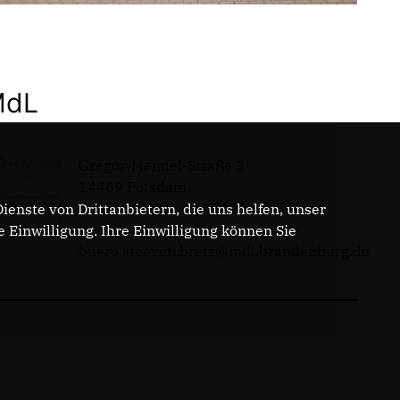
MdL
Gregor-Mendel-Straße 3
14469 Potsdam
Telefon: 0331 - 20085713
enste von Drittanbietern, die uns helfen, unser
E-Mail:
Einwilligung. Ihre Einwilligung können Sie
buero.steeven.bretz@mdl.brandenburg.de