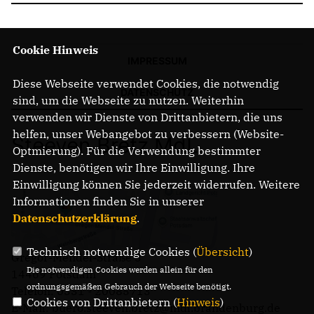
Cookie Hinweis
IMPRESSUM
Diese Webseite verwendet Cookies, die notwendig
DATENSCHUTZ
sind, um die Webseite zu nutzen. Weiterhin
verwenden wir Dienste von Drittanbietern, die uns
helfen, unser Webangebot zu verbessern (Website-
Steeven Bretz MdL
Optmierung). Für die Verwendung bestimmter
Dienste, benötigen wir Ihre Einwilligung. Ihre
Einwilligung können Sie jederzeit widerrufen. Weitere
Informationen finden Sie in unserer
Datenschutzerklärung
.
Technisch notwendige Cookies (
Übersicht
)
Gregor-Mendel-Straße 3
Die notwendigen Cookies werden allein für den
14469 Potsdam
ordnungsgemäßen Gebrauch der Webseite benötigt.
Telefon: 0331 - 20085713
Cookies von Drittanbietern (
Hinweis
)
E-Mail: buero.steeven.bretz@mdl.brandenburg.de