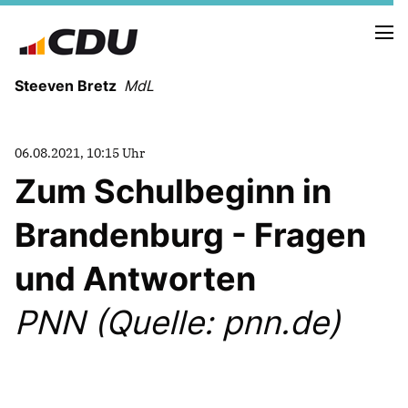
Steeven Bretz
MdL
06.08.2021, 10:15 Uhr
Zum Schulbeginn in
Brandenburg - Fragen
VITA
WAHLKREISBESUCHE
und Antworten
PRESSEFOTOS
MEIN BÜRGERBÜRO
PNN (Quelle: pnn.de)
MEIN WAHLKREIS
ZIELE
Redebeiträge