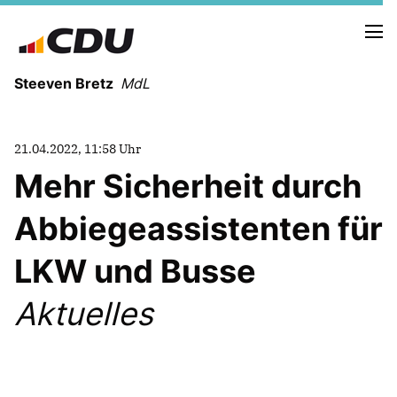
Steeven Bretz
MdL
21.04.2022, 11:58 Uhr
Mehr Sicherheit durch
Abbiegeassistenten für
VITA
WAHLKREISBESUCHE
LKW und Busse
PRESSEFOTOS
MEIN BÜRGERBÜRO
Aktuelles
MEIN WAHLKREIS
ZIELE
Redebeiträge