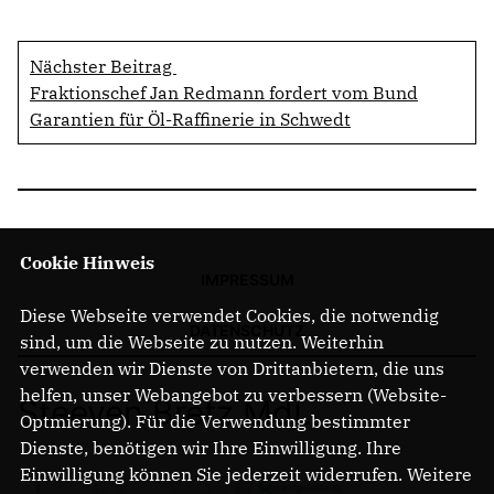
Nächster Beitrag
Fraktionschef Jan Redmann fordert vom Bund
Garantien für Öl-Raffinerie in Schwedt
Cookie Hinweis
IMPRESSUM
Diese Webseite verwendet Cookies, die notwendig
DATENSCHUTZ
sind, um die Webseite zu nutzen. Weiterhin
verwenden wir Dienste von Drittanbietern, die uns
helfen, unser Webangebot zu verbessern (Website-
Steeven Bretz MdL
Optmierung). Für die Verwendung bestimmter
Dienste, benötigen wir Ihre Einwilligung. Ihre
Einwilligung können Sie jederzeit widerrufen. Weitere