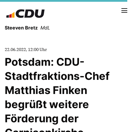
Steeven Bretz
MdL
22.06.2022, 12:00 Uhr
Potsdam: CDU-
Stadtfraktions-Chef
VITA
WAHLKREISBESUCHE
Matthias Finken
PRESSEFOTOS
MEIN BÜRGERBÜRO
begrüßt weitere
Förderung der
MEIN WAHLKREIS
ZIELE
Redebeiträge