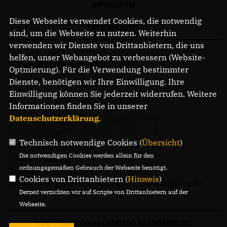
IMPRESSUM
Diese Webseite verwendet Cookies, die notwendig
DATENSCHUTZ
sind, um die Webseite zu nutzen. Weiterhin
verwenden wir Dienste von Drittanbietern, die uns
helfen, unser Webangebot zu verbessern (Website-
Steeven Bretz MdL
Optmierung). Für die Verwendung bestimmter
Dienste, benötigen wir Ihre Einwilligung. Ihre
Einwilligung können Sie jederzeit widerrufen. Weitere
Informationen finden Sie in unserer
Datenschutzerklärung
.
Technisch notwendige Cookies (
Übersicht
)
Gregor-Mendel-Straße 3
Die notwendigen Cookies werden allein für den
14469 Potsdam
ordnungsgemäßen Gebrauch der Webseite benötigt.
Telefon: 0331 - 20085713
Cookies von Drittanbietern (
Hinweis
)
E-Mail: buero.steeven.bretz@mdl.brandenburg.de
Derzeit verzichten wir auf Scripte von Drittanbietern auf der
Webseite.
CDU-FRAKTION IM LANDTAG BRANDENBURG