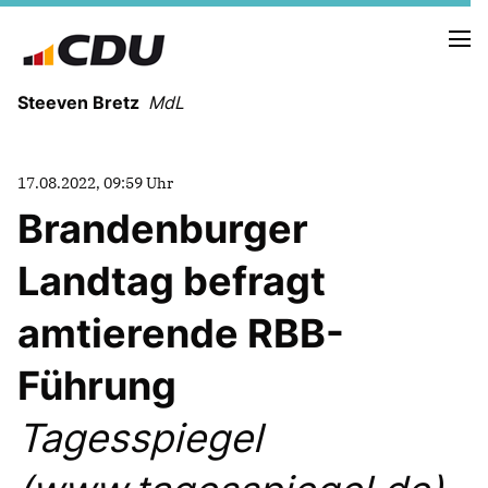
Steeven Bretz
MdL
17.08.2022, 09:59 Uhr
Brandenburger
Landtag befragt
VITA
WAHLKREISBESUCHE
amtierende RBB-
PRESSEFOTOS
MEIN BÜRGERBÜRO
Führung
Tagesspiegel
MEIN WAHLKREIS
ZIELE
Redebeiträge