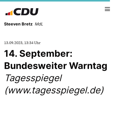
Steeven Bretz
MdL
13.09.2023, 13:34 Uhr
14. September:
Bundesweiter Warntag
VITA
WAHLKREISBESUCHE
Tagesspiegel
PRESSEFOTOS
MEIN BÜRGERBÜRO
(www.tagesspiegel.de)
MEIN WAHLKREIS
ZIELE
Redebeiträge