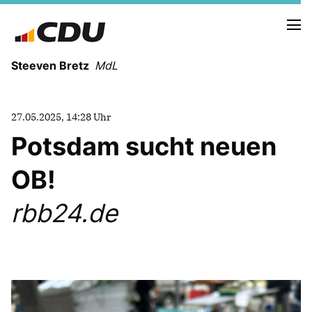
Steeven Bretz
MdL
27.05.2025, 14:28 Uhr
Potsdam sucht neuen
OB!
VITA
WAHLKREISBESUCHE
rbb24.de
PRESSEFOTOS
MEIN BÜRGERBÜRO
MEIN WAHLKREIS
ZIELE
Redebeiträge