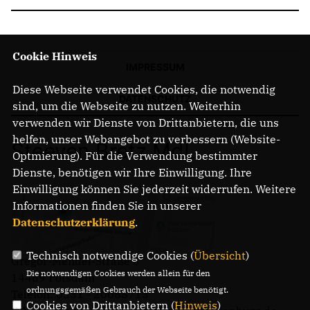
Cookie Hinweis
IMPRESSUM
Diese Webseite verwendet Cookies, die notwendig
DATENSCHUTZ
sind, um die Webseite zu nutzen. Weiterhin
verwenden wir Dienste von Drittanbietern, die uns
helfen, unser Webangebot zu verbessern (Website-
Steeven Bretz MdL
Optmierung). Für die Verwendung bestimmter
Dienste, benötigen wir Ihre Einwilligung. Ihre
Einwilligung können Sie jederzeit widerrufen. Weitere
Informationen finden Sie in unserer
Datenschutzerklärung
.
Technisch notwendige Cookies (
Übersicht
)
Gregor-Mendel-Straße 3
Die notwendigen Cookies werden allein für den
14469 Potsdam
ordnungsgemäßen Gebrauch der Webseite benötigt.
Telefon: 0331 - 20085713
Cookies von Drittanbietern (
Hinweis
)