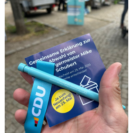
Anträge CDU
Kleine Anfragen
CDU Deutschland
CDU Fraktion im Brandenburger Landtag
CDU Brandenburg
CDU Potsdam