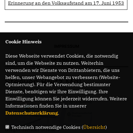
Erinnerung an den Volksaufstand am 17. Juni 1953
Cookie Hinweis
IMPRESSUM
Diese Webseite verwendet Cookies, die notwendig
DATENSCHUTZ
sind, um die Webseite zu nutzen. Weiterhin
verwenden wir Dienste von Drittanbietern, die uns
helfen, unser Webangebot zu verbessern (Website-
Steeven Bretz MdL
Optmierung). Für die Verwendung bestimmter
Dienste, benötigen wir Ihre Einwilligung. Ihre
Einwilligung können Sie jederzeit widerrufen. Weitere
Informationen finden Sie in unserer
Datenschutzerklärung
.
Technisch notwendige Cookies (
Übersicht
)
Gregor-Mendel-Straße 3