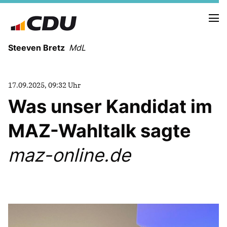
Steeven Bretz
MdL
17.09.2025, 09:32 Uhr
Was unser Kandidat im
MAZ-Wahltalk sagte
VITA
WAHLKREISBESUCHE
maz-online.de
PRESSEFOTOS
MEIN BÜRGERBÜRO
MEIN WAHLKREIS
ZIELE
Redebeiträge