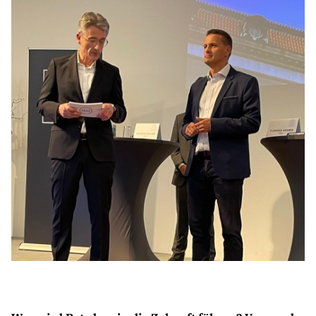
Anträge CDU
Kleine Anfragen
CDU Deutschland
CDU Fraktion im Brandenburger Landtag
CDU Brandenburg
CDU Potsdam