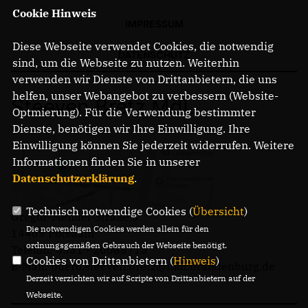
Cookie Hinweis
IMPRESSUM
Diese Webseite verwendet Cookies, die notwendig
DATENSCHUTZ
sind, um die Webseite zu nutzen. Weiterhin
verwenden wir Dienste von Drittanbietern, die uns
helfen, unser Webangebot zu verbessern (Website-
Steeven Bretz MdL
Optmierung). Für die Verwendung bestimmter
Dienste, benötigen wir Ihre Einwilligung. Ihre
Einwilligung können Sie jederzeit widerrufen. Weitere
Informationen finden Sie in unserer
Datenschutzerklärung
.
Technisch notwendige Cookies (
Übersicht
)
Gregor-Mendel-Straße 3
Die notwendigen Cookies werden allein für den
14469 Potsdam
ordnungsgemäßen Gebrauch der Webseite benötigt.
Telefon: 0331 - 20085713
Cookies von Drittanbietern (
Hinweis
)
E-Mail: buero.steeven.bretz@mdl.brandenburg.de
Derzeit verzichten wir auf Scripte von Drittanbietern auf der
Webseite.