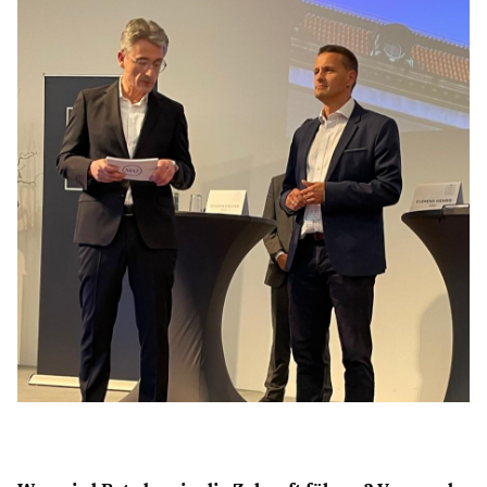
Anträge CDU
Kleine Anfragen
CDU Deutschland
CDU Fraktion im Brandenburger Landtag
CDU Brandenburg
CDU Potsdam