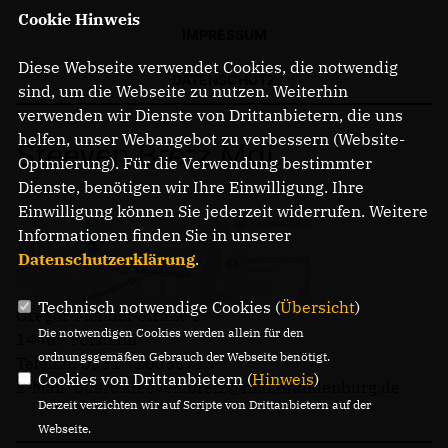
Cookie Hinweis
IMPRESSUM
Diese Webseite verwendet Cookies, die notwendig
DATENSCHUTZ
sind, um die Webseite zu nutzen. Weiterhin
verwenden wir Dienste von Drittanbietern, die uns
helfen, unser Webangebot zu verbessern (Website-
Steeven Bretz MdL
Optmierung). Für die Verwendung bestimmter
Dienste, benötigen wir Ihre Einwilligung. Ihre
Einwilligung können Sie jederzeit widerrufen. Weitere
Informationen finden Sie in unserer
Datenschutzerklärung
.
Technisch notwendige Cookies (
Übersicht
)
Gregor-Mendel-Straße 3
Die notwendigen Cookies werden allein für den
14469 Potsdam
ordnungsgemäßen Gebrauch der Webseite benötigt.
Telefon: 0331 - 20085713
Cookies von Drittanbietern (
Hinweis
)
E-Mail: buero.steeven.bretz@mdl.brandenburg.de
Derzeit verzichten wir auf Scripte von Drittanbietern auf der
Webseite.