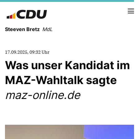
Steeven Bretz
MdL
17.09.2025, 09:32 Uhr
Was unser Kandidat im
MAZ-Wahltalk sagte
VITA
WAHLKREISBESUCHE
maz-online.de
PRESSEFOTOS
MEIN BÜRGERBÜRO
MEIN WAHLKREIS
ZIELE
Redebeiträge