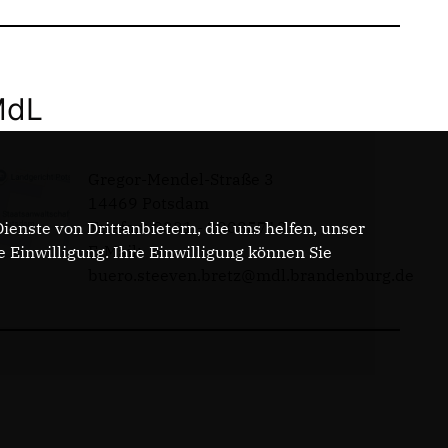
MdL
Gregor-Mendel-Straße 3
14469 Potsdam
Telefon: 0331 - 20085713
enste von Drittanbietern, die uns helfen, unser
E-Mail:
Einwilligung. Ihre Einwilligung können Sie
buero.steeven.bretz@mdl.brandenburg.de