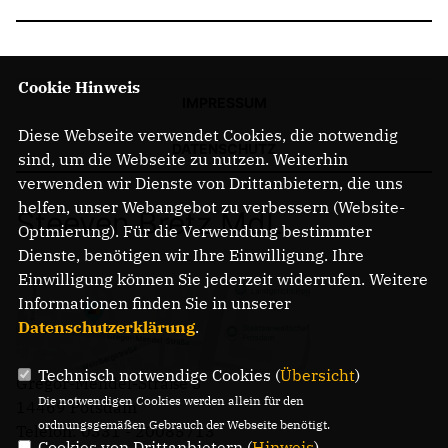
Cookie Hinweis
IMPRESSUM
Diese Webseite verwendet Cookies, die notwendig
DATENSCHUTZ
sind, um die Webseite zu nutzen. Weiterhin
verwenden wir Dienste von Drittanbietern, die uns
helfen, unser Webangebot zu verbessern (Website-
Steeven Bretz MdL
Optmierung). Für die Verwendung bestimmter
Dienste, benötigen wir Ihre Einwilligung. Ihre
Einwilligung können Sie jederzeit widerrufen. Weitere
Informationen finden Sie in unserer
Datenschutzerklärung
.
Technisch notwendige Cookies (
Übersicht
)
Gregor-Mendel-Straße 3
Die notwendigen Cookies werden allein für den
14469 Potsdam
ordnungsgemäßen Gebrauch der Webseite benötigt.
Telefon: 0331 - 20085713
Cookies von Drittanbietern (
Hinweis
)