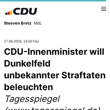
Steeven Bretz
MdL
17.06.2026, 13:50 Uhr
CDU-Innenminister will
Dunkelfeld
VITA
WAHLKREISBESUCHE
unbekannter Straftaten
PRESSEFOTOS
MEIN BÜRGERBÜRO
beleuchten
Tagesspiegel
MEIN WAHLKREIS
ZIELE
Redebeiträge