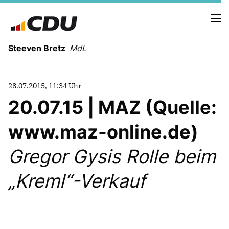
Steeven Bretz
MdL
28.07.2015, 11:34 Uhr
20.07.15 | MAZ (Quelle:
www.maz-online.de)
VITA
WAHLKREISBESUCHE
Gregor Gysis Rolle beim
PRESSEFOTOS
MEIN BÜRGERBÜRO
Kreml“-Verkauf
MEIN WAHLKREIS
ZIELE
Redebeiträge