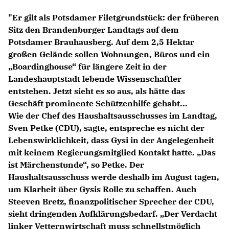
Anträge CDU
"Er gilt als Potsdamer Filetgrundstück: der früheren
Kleine Anfragen
Sitz den Brandenburger Landtags auf dem
Potsdamer Brauhausberg. Auf dem 2,5 Hektar
CDU Deutschland
großen Gelände sollen Wohnungen, Büros und ein
CDU Fraktion im Brandenburger Landtag
Boardinghouse“ für längere Zeit in der
CDU Brandenburg
Landeshauptstadt lebende Wissenschaftler
CDU Potsdam
entstehen. Jetzt sieht es so aus, als hätte das
Geschäft prominente Schützenhilfe gehabt...
Wie der Chef des Haushaltsausschusses im Landtag,
Sven Petke (CDU), sagte, entspreche es nicht der
Lebenswirklichkeit, dass Gysi in der Angelegenheit
mit keinem Regierungsmitglied Kontakt hatte. „Das
ist Märchenstunde“, so Petke. Der
Haushaltsausschuss werde deshalb im August tagen,
um Klarheit über Gysis Rolle zu schaffen. Auch
Steeven Bretz, finanzpolitischer Sprecher der CDU,
sieht dringenden Aufklärungsbedarf. „Der Verdacht
linker Vetternwirtschaft muss schnellstmöglich