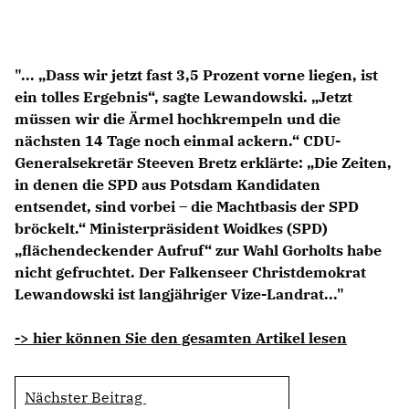
Anträge CDU
Kleine Anfragen
"... „Dass wir jetzt fast 3,5 Prozent vorne liegen, ist
CDU Deutschland
ein tolles Ergebnis“, sagte Lewandowski. „Jetzt
CDU Fraktion im Brandenburger Landtag
müssen wir die Ärmel hochkrempeln und die
CDU Brandenburg
nächsten 14 Tage noch einmal ackern.“ CDU-
CDU Potsdam
Generalsekretär Steeven Bretz erklärte: „Die Zeiten,
in denen die SPD aus Potsdam Kandidaten
entsendet, sind vorbei – die Machtbasis der SPD
bröckelt.“ Ministerpräsident Woid­kes (SPD)
flächendeckender Aufruf“ zur Wahl Gorholts habe
nicht gefruchtet. Der Falkenseer Christdemokrat
Lewandowski ist langjähriger Vize-Landrat..."
-> hier können Sie den gesamten Artikel lesen
Nächster Beitrag