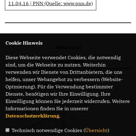
11.04.16 | PNN (Quelle: www.pnn.de)
Cookie Hinweis
IMPRESSUM
Diese Webseite verwendet Cookies, die notwendig
DATENSCHUTZ
sind, um die Webseite zu nutzen. Weiterhin
verwenden wir Dienste von Drittanbietern, die uns
helfen, unser Webangebot zu verbessern (Website-
Steeven Bretz MdL
Optmierung). Für die Verwendung bestimmter
Dienste, benötigen wir Ihre Einwilligung. Ihre
Einwilligung können Sie jederzeit widerrufen. Weitere
Informationen finden Sie in unserer
Datenschutzerklärung
.
Technisch notwendige Cookies (
Übersicht
)
Gregor-Mendel-Straße 3