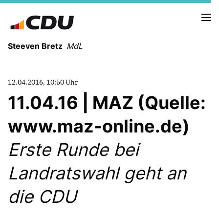
Steeven Bretz
MdL
12.04.2016, 10:50 Uhr
11.04.16 | MAZ (Quelle:
www.maz-online.de)
VITA
WAHLKREISBESUCHE
Erste Runde bei
PRESSEFOTOS
MEIN BÜRGERBÜRO
Landratswahl geht an
die CDU
MEIN WAHLKREIS
ZIELE
Redebeiträge