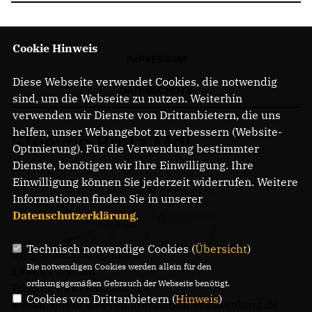
Cookie Hinweis
IMPRESSUM
Diese Webseite verwendet Cookies, die notwendig
DATENSCHUTZ
sind, um die Webseite zu nutzen. Weiterhin
verwenden wir Dienste von Drittanbietern, die uns
helfen, unser Webangebot zu verbessern (Website-
Steeven Bretz MdL
Optmierung). Für die Verwendung bestimmter
Dienste, benötigen wir Ihre Einwilligung. Ihre
Einwilligung können Sie jederzeit widerrufen. Weitere
Informationen finden Sie in unserer
Datenschutzerklärung
.
Technisch notwendige Cookies (
Übersicht
)
Gregor-Mendel-Straße 3
Die notwendigen Cookies werden allein für den
14469 Potsdam
ordnungsgemäßen Gebrauch der Webseite benötigt.
Telefon: 0331 - 20085713
Cookies von Drittanbietern (
Hinweis
)
E-Mail: buero.steeven.bretz@mdl.brandenburg.de