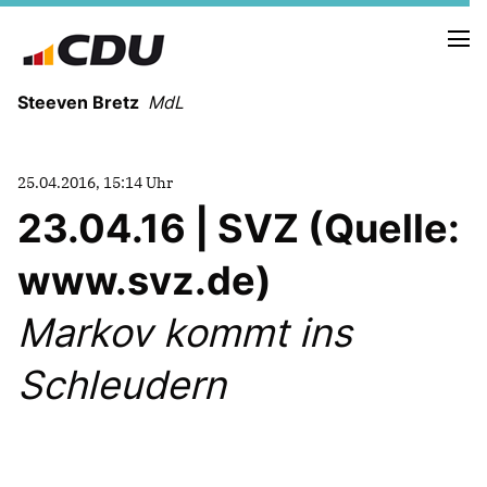
Steeven Bretz
MdL
25.04.2016, 15:14 Uhr
23.04.16 | SVZ (Quelle:
www.svz.de)
VITA
WAHLKREISBESUCHE
Markov kommt ins
PRESSEFOTOS
MEIN BÜRGERBÜRO
Schleudern
MEIN WAHLKREIS
ZIELE
Redebeiträge