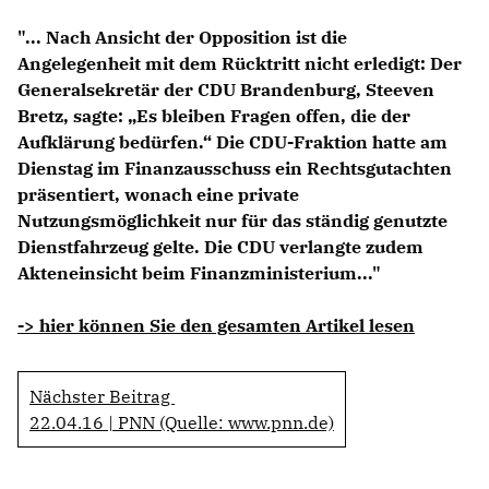
Anträge CDU
"... Nach Ansicht der Opposition ist die
Kleine Anfragen
Angelegenheit mit dem Rücktritt nicht erledigt: Der
Generalsekretär der CDU Brandenburg, Steeven
CDU Deutschland
Bretz, sagte: „Es bleiben Fragen offen, die der
CDU Fraktion im Brandenburger Landtag
Aufklärung bedürfen.“ Die CDU-Fraktion hatte am
CDU Brandenburg
Dienstag im Finanzausschuss ein Rechtsgutachten
CDU Potsdam
präsentiert, wonach eine private
Nutzungsmöglichkeit nur für das ständig genutzte
Dienstfahrzeug gelte. Die CDU verlangte zudem
Akteneinsicht beim Finanzministerium..."
-> hier können Sie den gesamten Artikel lesen
Nächster Beitrag
22.04.16 | PNN (Quelle: www.pnn.de)