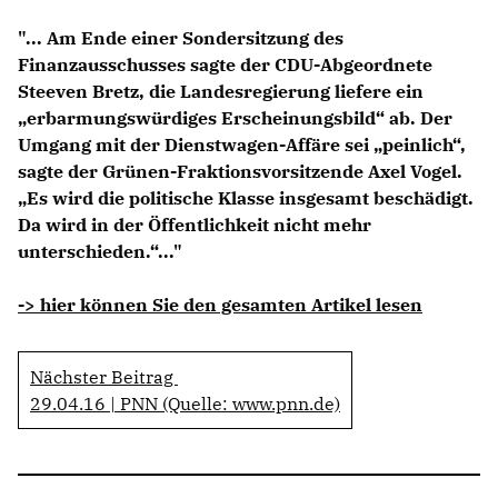
Anträge CDU
"... Am Ende einer Sondersitzung des
Kleine Anfragen
Finanzausschusses sagte der CDU-Abgeordnete
Steeven Bretz, die Landesregierung liefere ein
CDU Deutschland
erbarmungswürdiges Erscheinungsbild“ ab. Der
CDU Fraktion im Brandenburger Landtag
Umgang mit der Dienstwagen-Affäre sei „peinlich“,
CDU Brandenburg
sagte der Grünen-Fraktionsvorsitzende Axel Vogel.
CDU Potsdam
Es wird die politische Klasse insgesamt beschädigt.
Da wird in der Öffentlichkeit nicht mehr
unterschieden.“..."
-> hier können Sie den gesamten Artikel lesen
Nächster Beitrag
29.04.16 | PNN (Quelle: www.pnn.de)