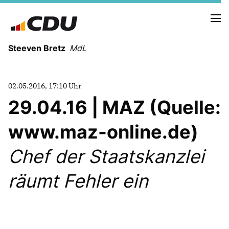
Steeven Bretz
MdL
02.05.2016, 17:10 Uhr
29.04.16 | MAZ (Quelle:
www.maz-online.de)
VITA
WAHLKREISBESUCHE
Chef der Staatskanzlei
PRESSEFOTOS
MEIN BÜRGERBÜRO
räumt Fehler ein
MEIN WAHLKREIS
ZIELE
Redebeiträge