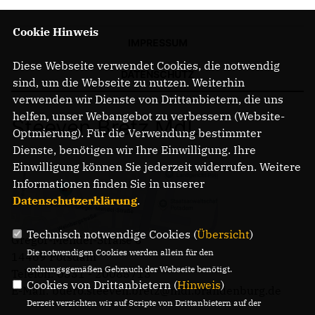
Cookie Hinweis
IMPRESSUM
Diese Webseite verwendet Cookies, die notwendig
DATENSCHUTZ
sind, um die Webseite zu nutzen. Weiterhin
verwenden wir Dienste von Drittanbietern, die uns
helfen, unser Webangebot zu verbessern (Website-
Steeven Bretz MdL
Optmierung). Für die Verwendung bestimmter
Dienste, benötigen wir Ihre Einwilligung. Ihre
Einwilligung können Sie jederzeit widerrufen. Weitere
Informationen finden Sie in unserer
Datenschutzerklärung
.
Technisch notwendige Cookies (
Übersicht
)
Gregor-Mendel-Straße 3
Die notwendigen Cookies werden allein für den
14469 Potsdam
ordnungsgemäßen Gebrauch der Webseite benötigt.
Telefon: 0331 - 20085713
Cookies von Drittanbietern (
Hinweis
)
E-Mail: buero.steeven.bretz@mdl.brandenburg.de
Derzeit verzichten wir auf Scripte von Drittanbietern auf der