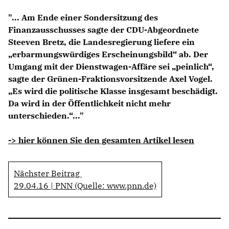
Anträge CDU
"... Am Ende einer Sondersitzung des
Kleine Anfragen
Finanzausschusses sagte der CDU-Abgeordnete
Steeven Bretz, die Landesregierung liefere ein
CDU Deutschland
erbarmungswürdiges Erscheinungsbild“ ab. Der
CDU Fraktion im Brandenburger Landtag
Umgang mit der Dienstwagen-Affäre sei „peinlich“,
CDU Brandenburg
sagte der Grünen-Fraktionsvorsitzende Axel Vogel.
CDU Potsdam
Es wird die politische Klasse insgesamt beschädigt.
Da wird in der Öffentlichkeit nicht mehr
unterschieden.“..."
-> hier können Sie den gesamten Artikel lesen
Nächster Beitrag
29.04.16 | PNN (Quelle: www.pnn.de)