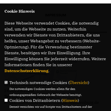
Cookie Hinweis
IMPRESSUM
Diese Webseite verwendet Cookies, die notwendig
DATENSCHUTZ
sind, um die Webseite zu nutzen. Weiterhin
verwenden wir Dienste von Drittanbietern, die uns
helfen, unser Webangebot zu verbessern (Website-
Steeven Bretz MdL
Optmierung). Für die Verwendung bestimmter
Dienste, benötigen wir Ihre Einwilligung. Ihre
Einwilligung können Sie jederzeit widerrufen. Weitere
Informationen finden Sie in unserer
Datenschutzerklärung
.
Technisch notwendige Cookies (
Übersicht
)
Gregor-Mendel-Straße 3
Die notwendigen Cookies werden allein für den
14469 Potsdam
ordnungsgemäßen Gebrauch der Webseite benötigt.
Telefon: 0331 - 20085713
Cookies von Drittanbietern (
Hinweis
)
E-Mail: buero.steeven.bretz@mdl.brandenburg.de
Derzeit verzichten wir auf Scripte von Drittanbietern auf der