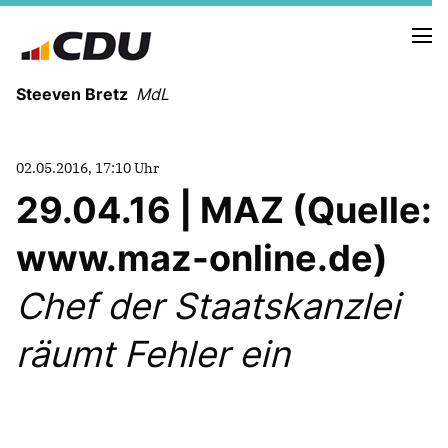
Steeven Bretz
MdL
02.05.2016, 17:10 Uhr
29.04.16 | MAZ (Quelle:
www.maz-online.de)
VITA
WAHLKREISBESUCHE
Chef der Staatskanzlei
PRESSEFOTOS
MEIN BÜRGERBÜRO
räumt Fehler ein
MEIN WAHLKREIS
ZIELE
Redebeiträge