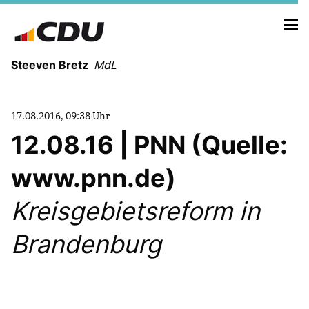
Steeven Bretz
MdL
17.08.2016, 09:38 Uhr
12.08.16 | PNN (Quelle:
www.pnn.de)
VITA
WAHLKREISBESUCHE
Kreisgebietsreform in
PRESSEFOTOS
MEIN BÜRGERBÜRO
Brandenburg
MEIN WAHLKREIS
ZIELE
Redebeiträge