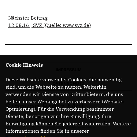
Nächster Beitrag
12.08.16 | SVZ (Quelle: www.svz.de)
Cookie Hinweis
IMPRESSUM
Diese Webseite verwendet Cookies, die notwendig
DATENSCHUTZ
sind, um die Webseite zu nutzen. Weiterhin
verwenden wir Dienste von Drittanbietern, die uns
helfen, unser Webangebot zu verbessern (Website-
Steeven Bretz MdL
Optmierung). Für die Verwendung bestimmter
Dienste, benötigen wir Ihre Einwilligung. Ihre
Einwilligung können Sie jederzeit widerrufen. Weitere
Informationen finden Sie in unserer