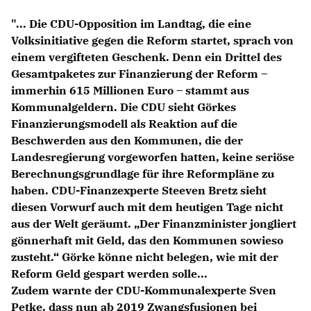
Anträge CDU
"... Die CDU-Opposition im Landtag, die eine
Kleine Anfragen
Volksinitiative gegen die Reform startet, sprach von
einem vergifteten Geschenk. Denn ein Drittel des
CDU Deutschland
Gesamtpaketes zur Finanzierung der Reform –
CDU Fraktion im Brandenburger Landtag
immerhin 615 Millionen Euro – stammt aus
CDU Brandenburg
Kommunalgeldern. Die CDU sieht Görkes
CDU Potsdam
Finanzierungsmodell als Reaktion auf die
Beschwerden aus den Kommunen, die der
Landesregierung vorgeworfen hatten, keine seriöse
Berechnungsgrundlage für ihre Reformpläne zu
haben. CDU-Finanzexperte Steeven Bretz sieht
diesen Vorwurf auch mit dem heutigen Tage nicht
aus der Welt geräumt. „Der Finanzminister jongliert
gönnerhaft mit Geld, das den Kommunen sowieso
zusteht.“ Görke könne nicht belegen, wie mit der
Reform Geld gespart werden solle...
Zudem warnte der CDU-Kommunalexperte Sven
Petke, dass nun ab 2019 Zwangsfusionen bei