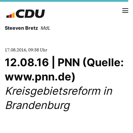
Steeven Bretz
MdL
17.08.2016, 09:38 Uhr
12.08.16 | PNN (Quelle:
www.pnn.de)
VITA
WAHLKREISBESUCHE
Kreisgebietsreform in
PRESSEFOTOS
MEIN BÜRGERBÜRO
Brandenburg
MEIN WAHLKREIS
ZIELE
Redebeiträge