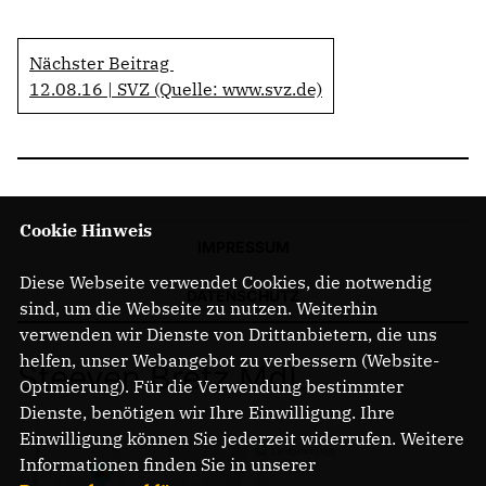
Nächster Beitrag
12.08.16 | SVZ (Quelle: www.svz.de)
Cookie Hinweis
IMPRESSUM
Diese Webseite verwendet Cookies, die notwendig
DATENSCHUTZ
sind, um die Webseite zu nutzen. Weiterhin
verwenden wir Dienste von Drittanbietern, die uns
helfen, unser Webangebot zu verbessern (Website-
Steeven Bretz MdL
Optmierung). Für die Verwendung bestimmter
Dienste, benötigen wir Ihre Einwilligung. Ihre
Einwilligung können Sie jederzeit widerrufen. Weitere
Informationen finden Sie in unserer