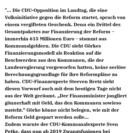
Anträge CDU
"... Die CDU-Opposition im Landtag, die eine
Kleine Anfragen
Volksinitiative gegen die Reform startet, sprach von
einem vergifteten Geschenk. Denn ein Drittel des
CDU Deutschland
Gesamtpaketes zur Finanzierung der Reform –
CDU Fraktion im Brandenburger Landtag
immerhin 615 Millionen Euro – stammt aus
CDU Brandenburg
Kommunalgeldern. Die CDU sieht Görkes
CDU Potsdam
Finanzierungsmodell als Reaktion auf die
Beschwerden aus den Kommunen, die der
Landesregierung vorgeworfen hatten, keine seriöse
Berechnungsgrundlage für ihre Reformpläne zu
haben. CDU-Finanzexperte Steeven Bretz sieht
diesen Vorwurf auch mit dem heutigen Tage nicht
aus der Welt geräumt. „Der Finanzminister jongliert
gönnerhaft mit Geld, das den Kommunen sowieso
zusteht.“ Görke könne nicht belegen, wie mit der
Reform Geld gespart werden solle...
Zudem warnte der CDU-Kommunalexperte Sven
Petke, dass nun ab 2019 Zwangsfusionen bei