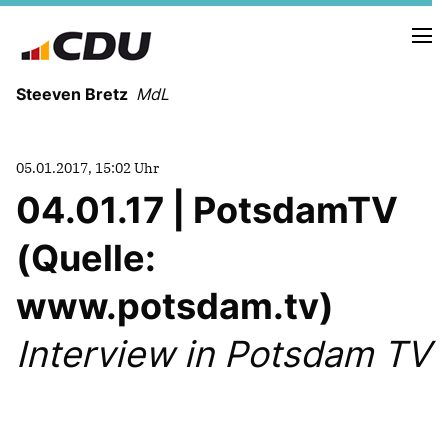
Steeven Bretz
MdL
05.01.2017, 15:02 Uhr
04.01.17 | PotsdamTV
(Quelle:
VITA
WAHLKREISBESUCHE
www.potsdam.tv)
PRESSEFOTOS
MEIN BÜRGERBÜRO
Interview in Potsdam TV
MEIN WAHLKREIS
ZIELE
Redebeiträge