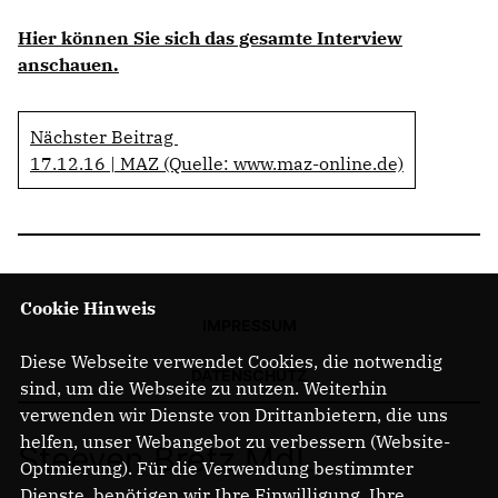
Anträge CDU
Hier können Sie sich das gesamte Interview
Kleine Anfragen
anschauen.
CDU Deutschland
Nächster Beitrag
CDU Fraktion im Brandenburger Landtag
17.12.16 | MAZ (Quelle: www.maz-online.de)
CDU Brandenburg
CDU Potsdam
Cookie Hinweis
IMPRESSUM
Diese Webseite verwendet Cookies, die notwendig
DATENSCHUTZ
sind, um die Webseite zu nutzen. Weiterhin
verwenden wir Dienste von Drittanbietern, die uns
helfen, unser Webangebot zu verbessern (Website-
Steeven Bretz MdL
Optmierung). Für die Verwendung bestimmter
Dienste, benötigen wir Ihre Einwilligung. Ihre