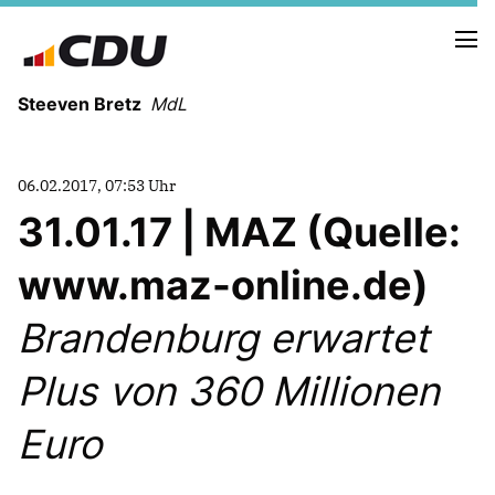
Steeven Bretz
MdL
06.02.2017, 07:53 Uhr
31.01.17 | MAZ (Quelle:
www.maz-online.de)
VITA
WAHLKREISBESUCHE
Brandenburg erwartet
PRESSEFOTOS
MEIN BÜRGERBÜRO
Plus von 360 Millionen
Euro
MEIN WAHLKREIS
ZIELE
Redebeiträge