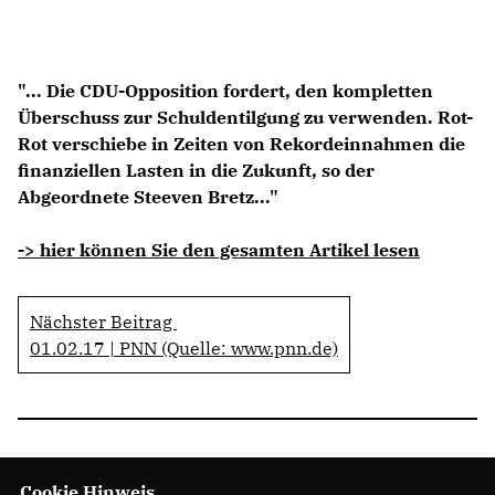
Anträge CDU
Kleine Anfragen
"... Die CDU-Opposition fordert, den kompletten
CDU Deutschland
Überschuss zur Schuldentilgung zu verwenden. Rot-
CDU Fraktion im Brandenburger Landtag
Rot verschiebe in Zeiten von Rekordeinnahmen die
CDU Brandenburg
finanziellen Lasten in die Zukunft, so der
CDU Potsdam
Abgeordnete Steeven Bretz..."
-> hier können Sie den gesamten Artikel lesen
Nächster Beitrag
01.02.17 | PNN (Quelle: www.pnn.de)
Cookie Hinweis