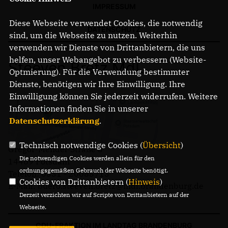
IMPRESSUM
Diese Webseite verwendet Cookies, die notwendig
DATENSCHUTZ
sind, um die Webseite zu nutzen. Weiterhin
verwenden wir Dienste von Drittanbietern, die uns
helfen, unser Webangebot zu verbessern (Website-
Steeven Bretz MdL
Optmierung). Für die Verwendung bestimmter
Dienste, benötigen wir Ihre Einwilligung. Ihre
Einwilligung können Sie jederzeit widerrufen. Weitere
Informationen finden Sie in unserer
Datenschutzerklärung
.
Technisch notwendige Cookies (
Übersicht
)
Gregor-Mendel-Straße 3
Die notwendigen Cookies werden allein für den
14469 Potsdam
ordnungsgemäßen Gebrauch der Webseite benötigt.
Telefon: 0331 - 20085713
Cookies von Drittanbietern (
Hinweis
)
E-Mail: buero.steeven.bretz@mdl.brandenburg.de
Derzeit verzichten wir auf Scripte von Drittanbietern auf der
Webseite.
CDU-FRAKTION IM LANDTAG BRANDENBURG