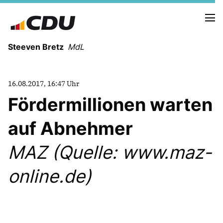
Steeven Bretz
MdL
16.08.2017, 16:47 Uhr
Fördermillionen warten
auf Abnehmer
VITA
WAHLKREISBESUCHE
MAZ (Quelle: www.maz-
PRESSEFOTOS
MEIN BÜRGERBÜRO
online.de)
MEIN WAHLKREIS
ZIELE
Redebeiträge