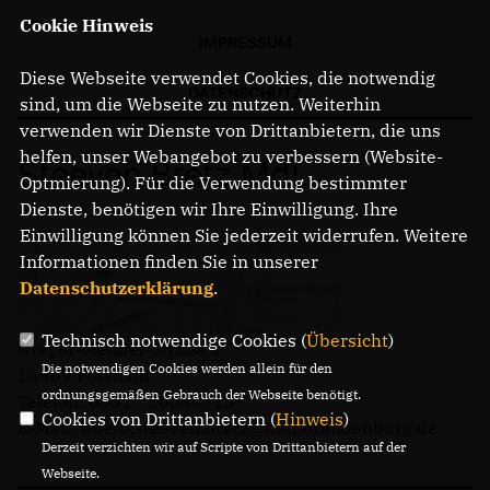
Cookie Hinweis
IMPRESSUM
Diese Webseite verwendet Cookies, die notwendig
DATENSCHUTZ
sind, um die Webseite zu nutzen. Weiterhin
verwenden wir Dienste von Drittanbietern, die uns
helfen, unser Webangebot zu verbessern (Website-
Steeven Bretz MdL
Optmierung). Für die Verwendung bestimmter
Dienste, benötigen wir Ihre Einwilligung. Ihre
Einwilligung können Sie jederzeit widerrufen. Weitere
Informationen finden Sie in unserer
Datenschutzerklärung
.
Technisch notwendige Cookies (
Übersicht
)
Gregor-Mendel-Straße 3
Die notwendigen Cookies werden allein für den
14469 Potsdam
ordnungsgemäßen Gebrauch der Webseite benötigt.
Telefon: 0331 - 20085713
Cookies von Drittanbietern (
Hinweis
)
E-Mail: buero.steeven.bretz@mdl.brandenburg.de
Derzeit verzichten wir auf Scripte von Drittanbietern auf der
Webseite.