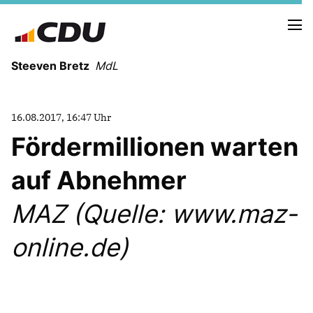
Steeven Bretz
MdL
16.08.2017, 16:47 Uhr
Fördermillionen warten
auf Abnehmer
VITA
WAHLKREISBESUCHE
MAZ (Quelle: www.maz-
PRESSEFOTOS
MEIN BÜRGERBÜRO
online.de)
MEIN WAHLKREIS
ZIELE
Redebeiträge