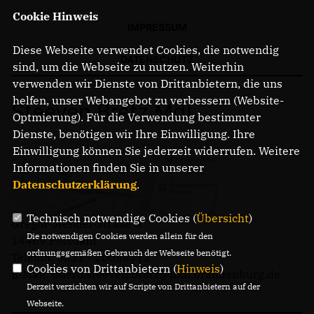
Cookie Hinweis
IMPRESSUM
Diese Webseite verwendet Cookies, die notwendig
DATENSCHUTZ
sind, um die Webseite zu nutzen. Weiterhin
verwenden wir Dienste von Drittanbietern, die uns
helfen, unser Webangebot zu verbessern (Website-
Steeven Bretz MdL
Optmierung). Für die Verwendung bestimmter
Dienste, benötigen wir Ihre Einwilligung. Ihre
Einwilligung können Sie jederzeit widerrufen. Weitere
Informationen finden Sie in unserer
Datenschutzerklärung
.
Technisch notwendige Cookies (
Übersicht
)
Gregor-Mendel-Straße 3
Die notwendigen Cookies werden allein für den
14469 Potsdam
ordnungsgemäßen Gebrauch der Webseite benötigt.
Telefon: 0331 - 20085713
Cookies von Drittanbietern (
Hinweis
)
E-Mail: buero.steeven.bretz@mdl.brandenburg.de
Derzeit verzichten wir auf Scripte von Drittanbietern auf der
Webseite.