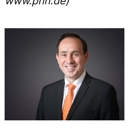
www.pnn.de)
Anträge CDU
Kleine Anfragen
CDU Deutschland
CDU Fraktion im Brandenburger Landtag
CDU Brandenburg
CDU Potsdam