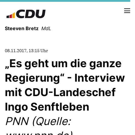
Steeven Bretz
MdL
08.11.2017, 13:15 Uhr
Es geht um die ganze
Regierung“ - Interview
VITA
WAHLKREISBESUCHE
mit CDU-Landeschef
PRESSEFOTOS
MEIN BÜRGERBÜRO
Ingo Senftleben
PNN (Quelle:
MEIN WAHLKREIS
ZIELE
Redebeiträge