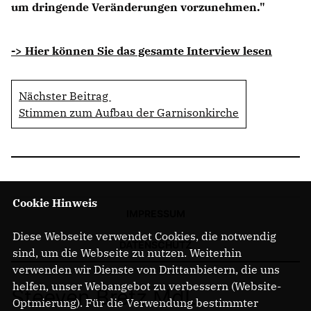
um dringende Veränderungen vorzunehmen."
-> Hier können Sie das gesamte Interview lesen
Nächster Beitrag
Stimmen zum Aufbau der Garnisonkirche
Cookie Hinweis
IMPRESSUM
Diese Webseite verwendet Cookies, die notwendig
DATENSCHUTZ
sind, um die Webseite zu nutzen. Weiterhin
verwenden wir Dienste von Drittanbietern, die uns
helfen, unser Webangebot zu verbessern (Website-
Steeven Bretz MdL
Optmierung). Für die Verwendung bestimmter