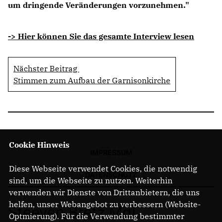
um dringende Veränderungen vorzunehmen."
-> Hier können Sie das gesamte Interview lesen
Nächster Beitrag
Stimmen zum Aufbau der Garnisonkirche
Cookie Hinweis
IMPRESSUM
Diese Webseite verwendet Cookies, die notwendig
DATENSCHUTZ
sind, um die Webseite zu nutzen. Weiterhin
verwenden wir Dienste von Drittanbietern, die uns
helfen, unser Webangebot zu verbessern (Website-
Steeven Bretz MdL
Optmierung). Für die Verwendung bestimmter