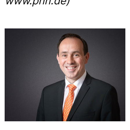
www.pnn.de)
Anträge CDU
Kleine Anfragen
CDU Deutschland
CDU Fraktion im Brandenburger Landtag
CDU Brandenburg
CDU Potsdam