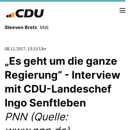
Steeven Bretz
MdL
08.11.2017, 13:15 Uhr
Es geht um die ganze
Regierung“ - Interview
VITA
WAHLKREISBESUCHE
mit CDU-Landeschef
PRESSEFOTOS
MEIN BÜRGERBÜRO
Ingo Senftleben
PNN (Quelle:
MEIN WAHLKREIS
ZIELE
Redebeiträge