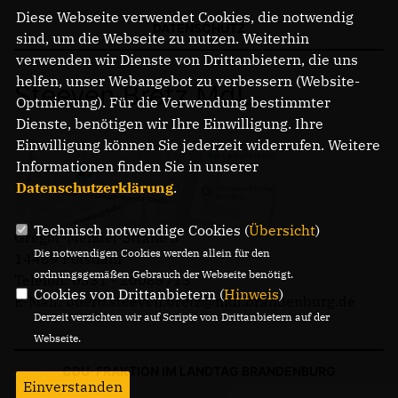
Diese Webseite verwendet Cookies, die notwendig
DATENSCHUTZ
sind, um die Webseite zu nutzen. Weiterhin
verwenden wir Dienste von Drittanbietern, die uns
helfen, unser Webangebot zu verbessern (Website-
Steeven Bretz MdL
Optmierung). Für die Verwendung bestimmter
Dienste, benötigen wir Ihre Einwilligung. Ihre
Einwilligung können Sie jederzeit widerrufen. Weitere
Informationen finden Sie in unserer
Datenschutzerklärung
.
Technisch notwendige Cookies (
Übersicht
)
Gregor-Mendel-Straße 3
Die notwendigen Cookies werden allein für den
14469 Potsdam
ordnungsgemäßen Gebrauch der Webseite benötigt.
Telefon: 0331 - 20085713
Cookies von Drittanbietern (
Hinweis
)
E-Mail: buero.steeven.bretz@mdl.brandenburg.de
Derzeit verzichten wir auf Scripte von Drittanbietern auf der
Webseite.
CDU-FRAKTION IM LANDTAG BRANDENBURG
Einverstanden