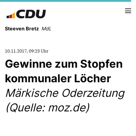
Steeven Bretz
MdL
10.11.2017, 09:23 Uhr
Gewinne zum Stopfen
kommunaler Löcher
VITA
WAHLKREISBESUCHE
Märkische Oderzeitung
PRESSEFOTOS
MEIN BÜRGERBÜRO
(Quelle: moz.de)
MEIN WAHLKREIS
ZIELE
Redebeiträge