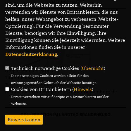
DATENSCHUTZ
sind, um die Webseite zu nutzen. Weiterhin
verwenden wir Dienste von Drittanbietern, die uns
helfen, unser Webangebot zu verbessern (Website-
Steeven Bretz MdL
Optmierung). Für die Verwendung bestimmter
Dienste, benötigen wir Ihre Einwilligung. Ihre
Einwilligung können Sie jederzeit widerrufen. Weitere
Informationen finden Sie in unserer
Datenschutzerklärung
.
Technisch notwendige Cookies (
Übersicht
)
Gregor-Mendel-Straße 3
Die notwendigen Cookies werden allein für den
14469 Potsdam
ordnungsgemäßen Gebrauch der Webseite benötigt.
Telefon: 0331 - 20085713
Cookies von Drittanbietern (
Hinweis
)
E-Mail: buero.steeven.bretz@mdl.brandenburg.de
Derzeit verzichten wir auf Scripte von Drittanbietern auf der
Webseite.
CDU-FRAKTION IM LANDTAG BRANDENBURG
Einverstanden