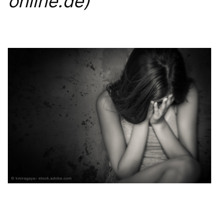
online.de)
Anträge CDU
Kleine Anfragen
CDU Deutschland
CDU Fraktion im Brandenburger Landtag
CDU Brandenburg
CDU Potsdam