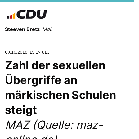
Steeven Bretz
MdL
09.10.2018, 13:17 Uhr
Zahl der sexuellen
Übergriffe an
VITA
WAHLKREISBESUCHE
märkischen Schulen
PRESSEFOTOS
MEIN BÜRGERBÜRO
steigt
MAZ (Quelle: maz-
MEIN WAHLKREIS
ZIELE
Redebeiträge