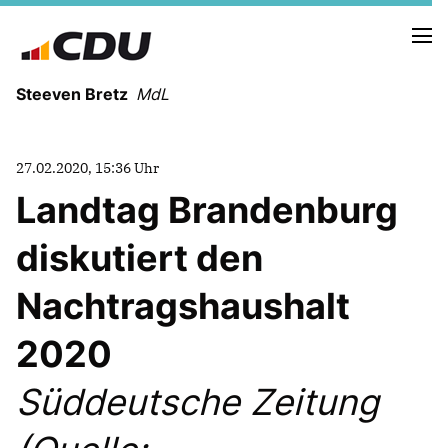
Steeven Bretz
MdL
27.02.2020, 15:36 Uhr
Landtag Brandenburg
diskutiert den
VITA
WAHLKREISBESUCHE
Nachtragshaushalt
PRESSEFOTOS
MEIN BÜRGERBÜRO
2020
Süddeutsche Zeitung
MEIN WAHLKREIS
ZIELE
Redebeiträge