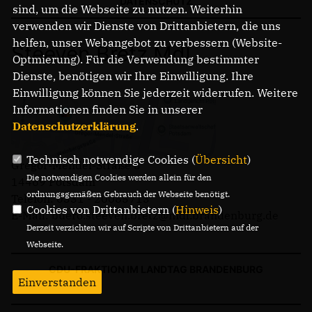
DATENSCHUTZ
sind, um die Webseite zu nutzen. Weiterhin
verwenden wir Dienste von Drittanbietern, die uns
helfen, unser Webangebot zu verbessern (Website-
Steeven Bretz MdL
Optmierung). Für die Verwendung bestimmter
Dienste, benötigen wir Ihre Einwilligung. Ihre
Einwilligung können Sie jederzeit widerrufen. Weitere
Informationen finden Sie in unserer
Datenschutzerklärung
.
Technisch notwendige Cookies (
Übersicht
)
Gregor-Mendel-Straße 3
Die notwendigen Cookies werden allein für den
14469 Potsdam
ordnungsgemäßen Gebrauch der Webseite benötigt.
Telefon: 0331 - 20085713
Cookies von Drittanbietern (
Hinweis
)
E-Mail: buero.steeven.bretz@mdl.brandenburg.de
Derzeit verzichten wir auf Scripte von Drittanbietern auf der
Webseite.
CDU-FRAKTION IM LANDTAG BRANDENBURG
Einverstanden