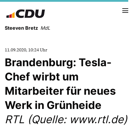
Steeven Bretz
MdL
11.09.2020, 10:24 Uhr
Brandenburg: Tesla-
Chef wirbt um
VITA
WAHLKREISBESUCHE
Mitarbeiter für neues
PRESSEFOTOS
MEIN BÜRGERBÜRO
Werk in Grünheide
RTL (Quelle: www.rtl.de)
MEIN WAHLKREIS
ZIELE
Redebeiträge