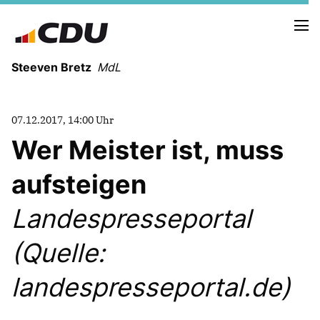
Steeven Bretz
MdL
07.12.2017, 14:00 Uhr
Wer Meister ist, muss
aufsteigen
VITA
WAHLKREISBESUCHE
Landespresseportal
PRESSEFOTOS
MEIN BÜRGERBÜRO
(Quelle:
landespresseportal.de)
MEIN WAHLKREIS
ZIELE
Redebeiträge