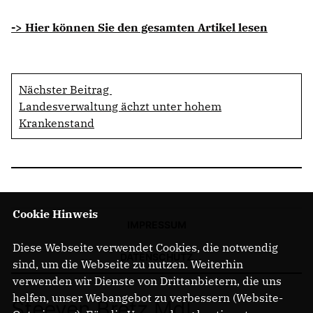
-> Hier können Sie den gesamten Artikel lesen
Nächster Beitrag
Landesverwaltung ächzt unter hohem
Krankenstand
Cookie Hinweis
IMPRESSUM
Diese Webseite verwendet Cookies, die notwendig
DATENSCHUTZ
sind, um die Webseite zu nutzen. Weiterhin
verwenden wir Dienste von Drittanbietern, die uns
helfen, unser Webangebot zu verbessern (Website-
Steeven Bretz MdL