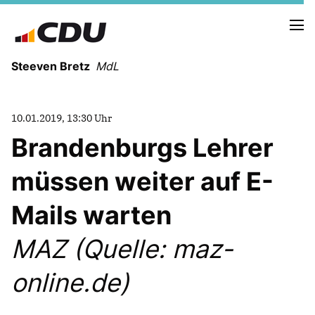
Steeven Bretz
MdL
10.01.2019, 13:30 Uhr
Brandenburgs Lehrer
müssen weiter auf E-
VITA
WAHLKREISBESUCHE
Mails warten
PRESSEFOTOS
MEIN BÜRGERBÜRO
MAZ (Quelle: maz-
online.de)
MEIN WAHLKREIS
ZIELE
Redebeiträge