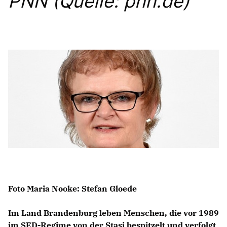
PNN (Quelle: pnn.de)
Anträge CDU
Kleine Anfragen
CDU Deutschland
CDU Fraktion im Brandenburger Landtag
CDU Brandenburg
CDU Potsdam
Foto Maria Nooke: Stefan Gloede
Im Land Brandenburg leben Menschen, die vor 1989
im SED-Regime von der Stasi bespitzelt und verfolgt