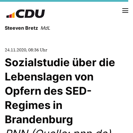
Steeven Bretz
MdL
24.11.2020, 08:36 Uhr
Sozialstudie über die
Lebenslagen von
VITA
WAHLKREISBESUCHE
Opfern des SED-
PRESSEFOTOS
MEIN BÜRGERBÜRO
Regimes in
Brandenburg
MEIN WAHLKREIS
ZIELE
Redebeiträge